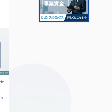
方
7
ージ