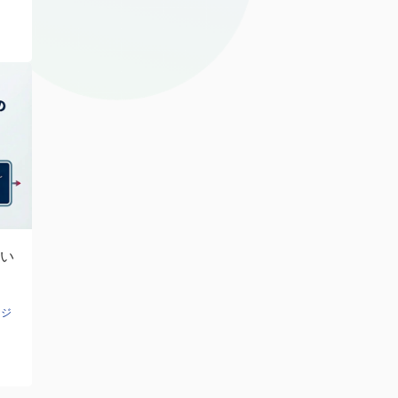
い
ク
ージ