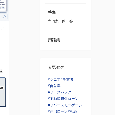
特集
専門家一問一答
デ
後
用語集
人気タグ
#シニア
#事業者
#自営業
#リースバック
#不動産担保ローン
#リバースモーゲージ
#住宅ローン
#相続