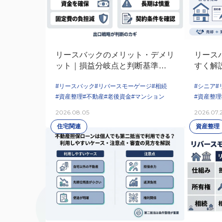
リースバックのメリット・デメリ
リース
ット｜損益分岐点と判断基準で見
すく解
る「向いている人・向かない人」
後悔し
#リースバック
#リバースモーゲージ
#相続
#シニア
#
#資産整理
#不動産
#老後資金
#マンション
#資産整理
2026.08.05
2026.07.
住宅関連
資産整理