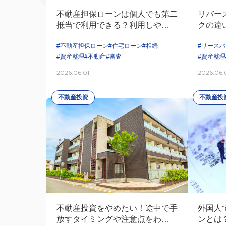
不動産担保ローンは個人でも第二
リバー
抵当で利用できる？利用しやすい
クの違
ケース・注意点・審査の見方を解
続を比
#不動産担保ローン
#住宅ローン
#相続
#リース
説
#資産整理
#不動産
#審査
#資産整理
2026.06.01
2026.06.
不動産投資
不動産投
不動産投資をやめたい！途中で手
外国人
放すタイミングや注意点をわかり
ンとは