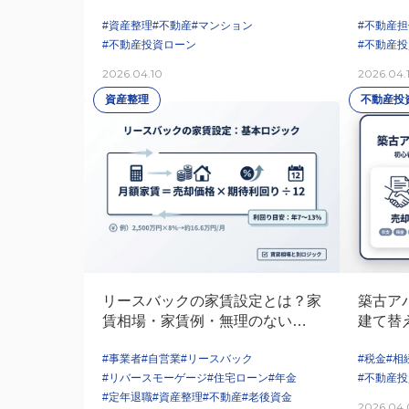
やすく解説
#資産整理
#不動産
#マンション
#不動産
#不動産投資ローン
#不動産
2026.04.10
2026.04.
資産整理
不動産投
リースバックの家賃設定とは？家
築古ア
賃相場・家賃例・無理のない家賃
建て替
の考え方を解説
進め方
#事業者
#自営業
#リースバック
#税金
#相
#リバースモーゲージ
#住宅ローン
#年金
#不動産
#定年退職
#資産整理
#不動産
#老後資金
2026.04.