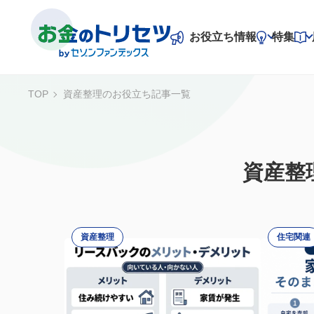
お役立ち情報
特集
TOP
資産整理のお役立ち記事一覧
お役立ち情報
特集
老後資金
資産整理
不動産投資
資産整
専門家一問一答
住宅関連
事業資金
資産整理
住宅関連