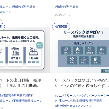
イント
#資産整理
#不動産
担保ローン
#資産整理
#不動産
投資ローン
2026.04.10
10
資
住宅関連
パートの出口戦略｜売却・
リースバックはやばい？やめた
え・土地活用の判断基準と
がいい人の特徴と後悔しやすい
つの理由
続
#資産整理
#不動産
#審査
#シニア
#リースバック
#リバースモーゲ
投資ローン
#不動産売却前提ローン
#住宅ローン
#相続
#資産整理
#不動産
#老後資金
#審査
#マンション
08