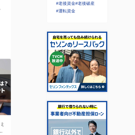
#老後資金
#老後破産
あ
#運転資金
ち
ン
ミ
ポ