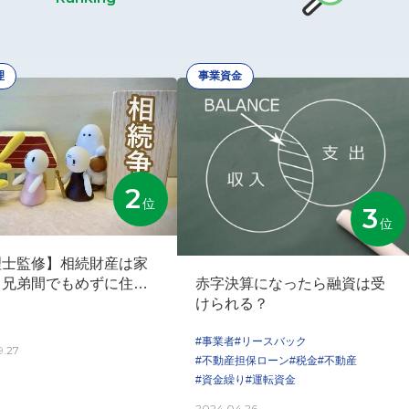
理
事業資金
2
位
3
位
理士監修】相続財産は家
。兄弟間でもめずに住み
赤字決算になったら融資は受
るには？
けられる？
#事業者
#リースバック
9.27
#不動産担保ローン
#税金
#不動産
#資金繰り
#運転資金
2024.04.26