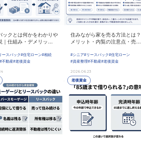
バックとは何かをわかりや
住みながら家を売る方法とは？
説｜仕組み・デメリット・
メリット・内覧の注意点・売却
ない判断基準
も住み続ける方法まで解説
リースバック
#住宅ローン
#相続
#シニア
#リースバック
#住宅ローン
#不動産
#老後資金
#資産整理
#不動産
#老後資金
24
2026.06.23
老後資金