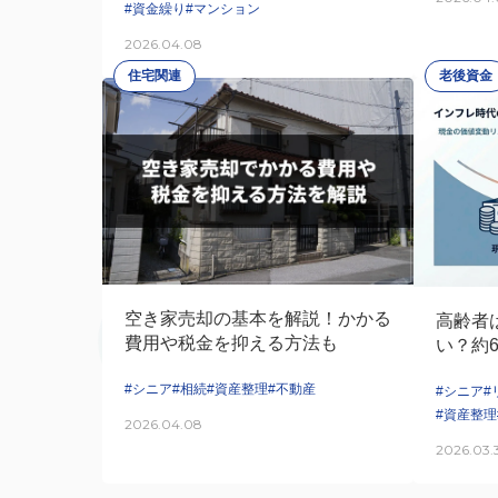
#資金繰り
#マンション
2026.04.08
住宅関連
老後資金
空き家売却の基本を解説！かかる
高齢者
費用や税金を抑える方法も
い？約
らでき
#シニア
#相続
#資産整理
#不動産
#シニア
#
#資産整理
2026.04.08
2026.03.