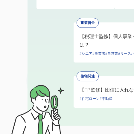
事業資金
【税理士監修】個人事業
は？
#シニア
#事業者
#自営業
#リース
住宅関連
【FP監修】団信に入れ
#住宅ローン
#不動産