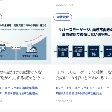
2026.04.08
老後資金
は年金だけで生活できな
リバースモーゲージで後悔しな
6割が不足する現実と今か
ために｜やばいと言われるリス
る対策
と現実的な回避策を解説
リースバック
#年金
#定年退職
#シニア
#リースバック
#リバースモーゲ
#不動産
#老後資金
#老後破産
#相続
#資産整理
#不動産
#老後資金
31
2026.03.31