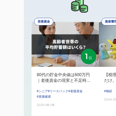
老後資金
資産整
1
位
【税
80代の貯金中央値は600万円
だけ
｜老後資金の現実と不足時の
続け
対策法
#相続
#シニア
#リースバック
#老後資金
#老後破産
2024.0
2025.08.08