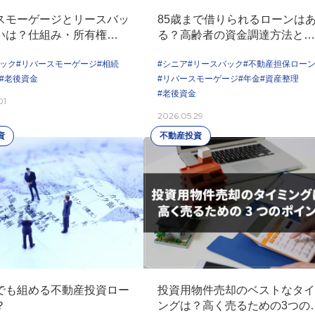
スモーゲージとリースバッ
85歳まで借りられるローンは
いは？仕組み・所有権・相
る？高齢者の資金調達方法と持
較して選び方を解説
家を活用する選択肢
バック
#リバースモーゲージ
#相続
#シニア
#リースバック
#不動産担保ロー
#老後資金
#リバースモーゲージ
#年金
#資産整理
#老後資金
01
2026.05.29
資
不動産投資
投資用物件売却のベストなタイ
でも組める不動産投資ロー
ングは？高く売るための3つの
？