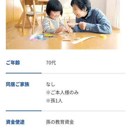
ご年齢
70代
同居ご家族
なし
※ご本人様のみ
※孫1人
資金使途
孫の教育資金