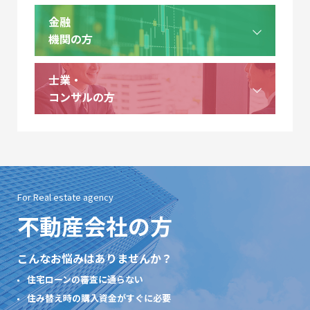
金融
機関の方
士業・
コンサルの方
For Real estate agency
不動産
会社の方
こんなお悩みはありませんか？
住宅ローンの審査に通らない
住み替え時の購入資金がすぐに必要