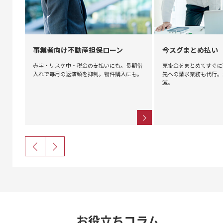
事業者向け不動産担保ローン
今スグまとめ払い
用可
赤字・リスケ中・税金の支払いにも。長期借
売掛金をまとめてすぐに
に。
入れで毎月の返済額を抑制。物件購入にも。
先への請求業務も代行。
減。
お役立ちコラム