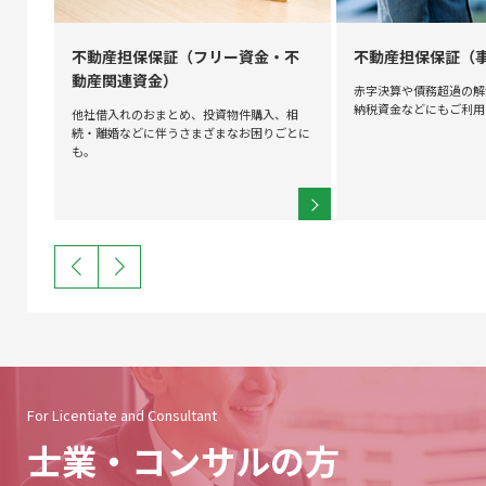
不動産担保保証（フリー資金・不
不動産担保保証（
動産関連資金）
用可
赤字決算や債務超過の解
に。
納税資金などにもご利用
他社借入れのおまとめ、投資物件購入、相
続・離婚などに伴うさまざまなお困りごとに
も。
For Licentiate and Consultant
士業・
コンサルの方