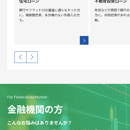
資
住宅ローン
不動産投資ローン
銀行やフラット35の審査に通らなかった方
年収などが原因で銀行の
に。親族間売買、永住権のない外国人の方
方に。共同担保があれば
をご紹
も。
能。
ンドハ
For Financial institution
金融
機関の方
こんなお悩みはありませんか？