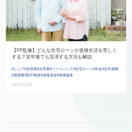
【FP監修】どんな住宅ローンが老後生活を苦しく
する？定年後でも完済する方法も解説
#シニア
#自営業
#自営業
#リースバック
#住宅ローン
#年金
#定年退職
#資産整理
#不動産
#老後資金
#老後破産
2023.02.03