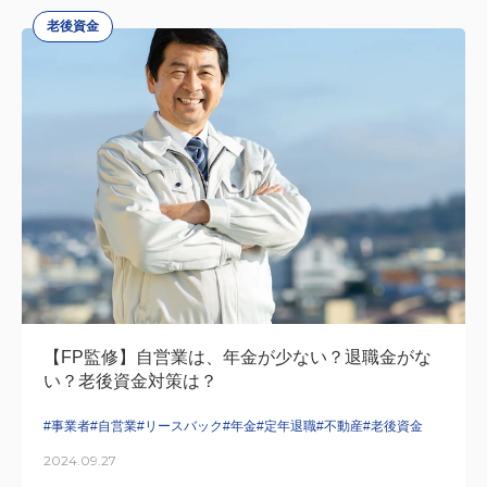
老後資金
【FP監修】自営業は、年金が少ない？退職金がな
い？老後資金対策は？
#事業者
#自営業
#リースバック
#年金
#定年退職
#不動産
#老後資金
2024.09.27