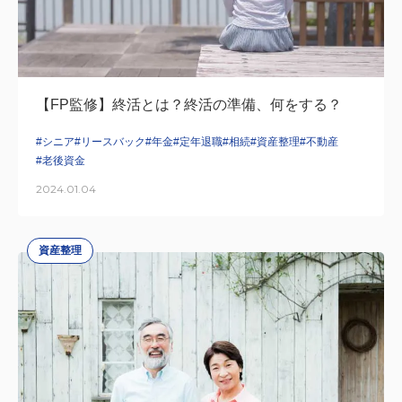
【FP監修】終活とは？終活の準備、何をする？
#シニア
#リースバック
#年金
#定年退職
#相続
#資産整理
#不動産
#老後資金
2024.01.04
資産整理