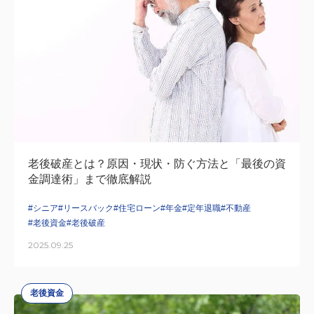
老後破産とは？原因・現状・防ぐ方法と「最後の資
金調達術」まで徹底解説
#シニア
#リースバック
#住宅ローン
#年金
#定年退職
#不動産
#老後資金
#老後破産
2025.09.25
老後資金