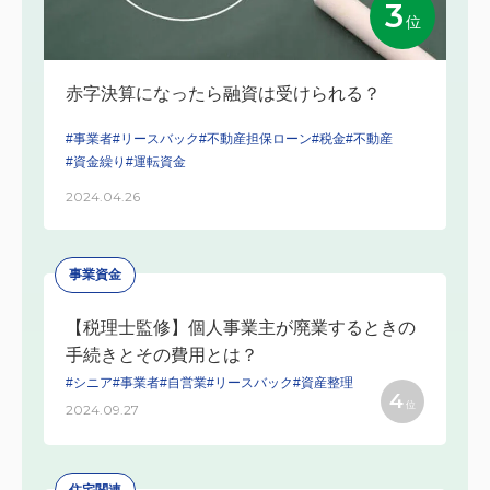
3
位
赤字決算になったら融資は受けられる？
#事業者
#リースバック
#不動産担保ローン
#税金
#不動産
#資金繰り
#運転資金
2024.04.26
事業資金
【税理士監修】個人事業主が廃業するときの
手続きとその費用とは？
#シニア
#事業者
#自営業
#リースバック
#資産整理
4
位
2024.09.27
住宅関連