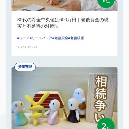
位
80代の貯金中央値は600万円｜老後資金の現
実と不足時の対策法
#シニア
#リースバック
#老後資金
#老後破産
2025.08.08
資産整理
2
位