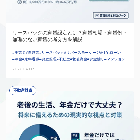
リースバックの家賃設定とは？家賃相場・家賃例・
無理のない家賃の考え方を解説
#事業者
#自営業
#リースバック
#リバースモーゲージ
#住宅ローン
#年金
#定年退職
#資産整理
#不動産
#老後資金
#資金繰り
#マンション
2026.04.08
不動産投資