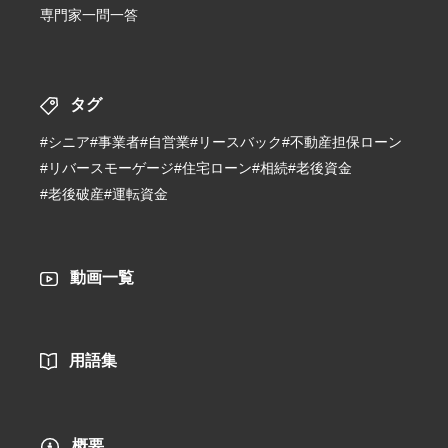
専門家一問一答
タグ
#シニア
#事業者
#自営業
#リースバック
#不動産担保ローン
#リバースモーゲージ
#住宅ローン
#相続
#老後資金
#老後破産
#運転資金
動画一覧
用語集
概要