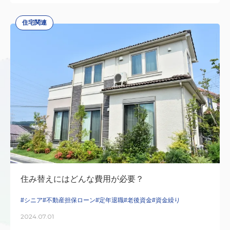
住宅関連
住み替えにはどんな費用が必要？
#シニア
#不動産担保ローン
#定年退職
#老後資金
#資金繰り
2024.07.01