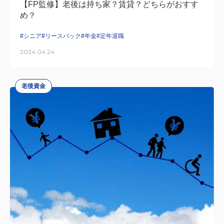
【FP監修】老後は持ち家？賃貸？どちらがおすす
め？
#シニア
#リースバック
#年金
#定年退職
2024.04.24
老後資金