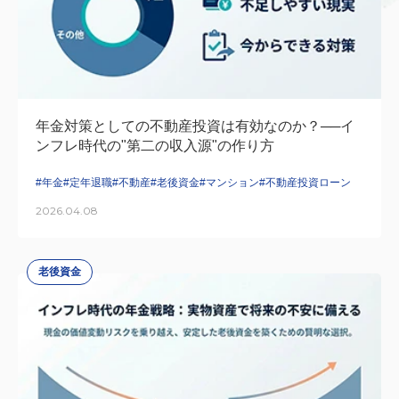
年金対策としての不動産投資は有効なのか？──イ
ンフレ時代の"第二の収入源"の作り方
#年金
#定年退職
#不動産
#老後資金
#マンション
#不動産投資ローン
2026.04.08
老後資金