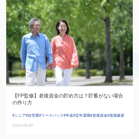
【FP監修】老後資金の貯め方は？貯蓄がない場合
の作り方
#シニア
#自営業
#リースバック
#年金
#定年退職
#老後資金
#老後破産
2024.09.27