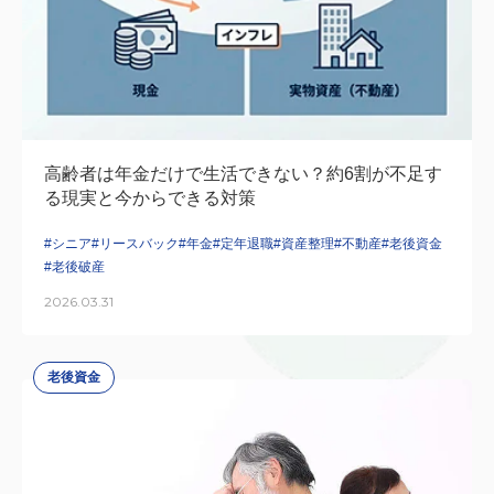
高齢者は年金だけで生活できない？約6割が不足す
る現実と今からできる対策
#シニア
#リースバック
#年金
#定年退職
#資産整理
#不動産
#老後資金
#老後破産
2026.03.31
老後資金