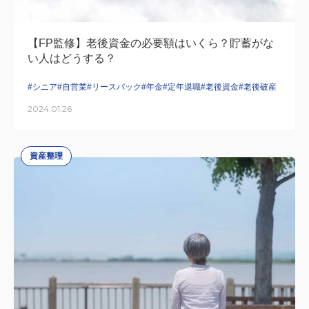
【FP監修】老後資金の必要額はいくら？貯蓄がな
い人はどうする？
#シニア
#自営業
#リースバック
#年金
#定年退職
#老後資金
#老後破産
2024.01.26
資産整理