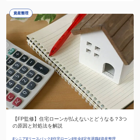
資産整理
【FP監修】住宅ローンが払えないとどうなる？3つ
の原因と対処法を解説
#シニア
#リースバック
#住宅ローン
#年金
#定年退職
#資産整理