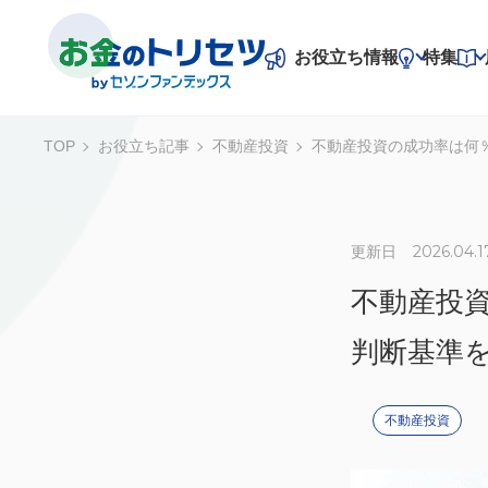
お役立ち情報
特集
TOP
お役立ち記事
不動産投資
不動産投資の成功率は何
お役立ち情報
特集
2026.04.1
老後資金
資産整理
不動産投資
更新日
専門家一問一答
不動産投
住宅関連
事業資金
判断基準
不動産投資