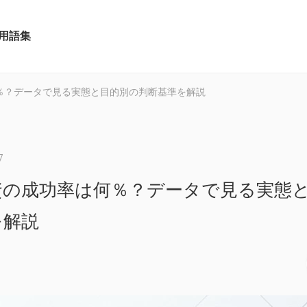
用語集
％？データで見る実態と目的別の判断基準を解説
7
資の成功率は何％？データで見る実態
を解説