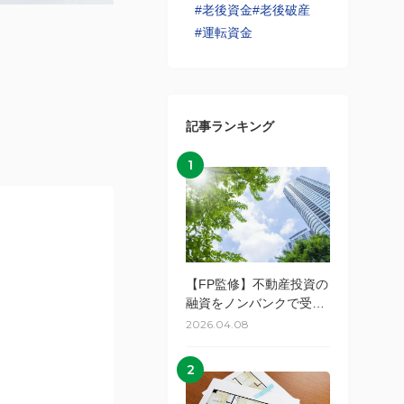
#老後資金
#老後破産
#運転資金
記事ランキング
1
【FP監修】不動産投資の
融資をノンバンクで受け
るメリット・デメリット
2026.04.08
とは？
2