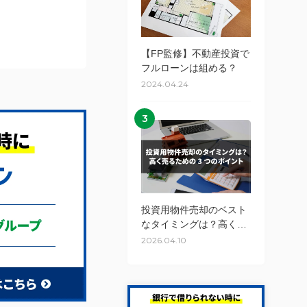
【FP監修】不動産投資で
フルローンは組める？
2024.04.24
3
投資用物件売却のベスト
なタイミングは？高く売
るための3つのポイント
2026.04.10