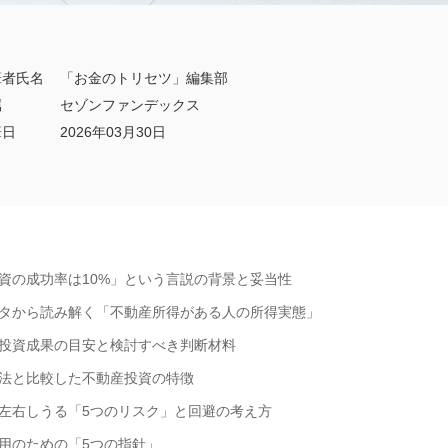
筆者氏名
「お金のトリセツ」編集部
属
セゾンファンデックス
筆日
2026年03月30日
資の成功率は10%」という言説の背景と妥当性
タから読み解く「不動産所得がある人の所得実態」
投資成果の目安と検討すべき判断材料
法と比較した不動産投資の特徴
左右しうる「5つのリスク」と回避の考え方
用のための「5つの指針」