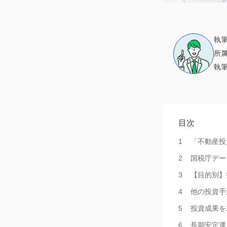
執
所
執
目次
「不動産投
国税庁デー
【目的別】
他の投資手
投資成果を
長期安定運