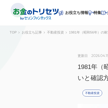
お役立ち情報
特集
TOP
お役立ち記事
不動産投資
1981年（昭和56年）
お役立ち情報
特集
2026.04.1
老後資金
資産整理
不動産投資
更新日
専門家一問一答
1981年
住宅関連
事業資金
いと確認
不動産投資