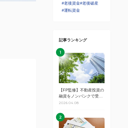
#老後資金
#老後破産
#運転資金
記事ランキング
1
【FP監修】不動産投資の
融資をノンバンクで受け
るメリット・デメリット
2026.04.08
とは？
2