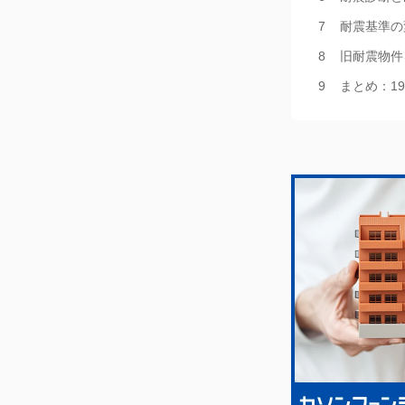
耐震基準の
旧耐震物件
まとめ：1