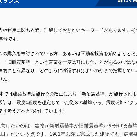
入や運用に関わる際、理解しておきたいキーワードがあります。それ
年号です。
ムの購入を検討されている方、あるいは不動産投資を始めようと考
」「旧耐震基準」という言葉を一度は耳にしたことがあるのではな
体的にどう異なり、どのように確認すればよいのかまで把握してい
せん。
日、日本では建築基準法施行令の改正により「新耐震基準」が施行され
設計は、震度5程度を想定していた従来の基準から、震度6強〜7ク
指す考え方へと移行しています。
注意したいのは、建物が新耐震基準か旧耐震基準かを分ける基
日」だという点です。1981年以降に完成した建物でも、建築