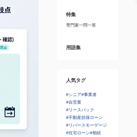
特集
専門家一問一答
用語集
人気タグ
#シニア
#事業者
#自営業
#リースバック
#不動産担保ローン
#リバースモーゲージ
#住宅ローン
#相続