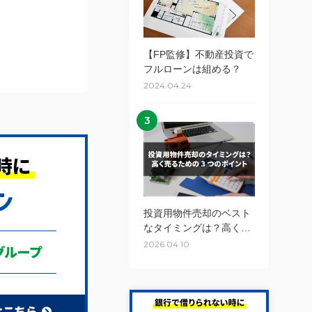
【FP監修】不動産投資で
フルローンは組める？
2024.04.24
3
投資用物件売却のベスト
なタイミングは？高く売
るための3つのポイント
2026.04.10