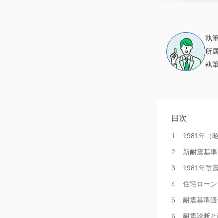
執
所
執
目次
1981年
新耐震基準
1981年
住宅ローン
耐震基準適
耐震診断と