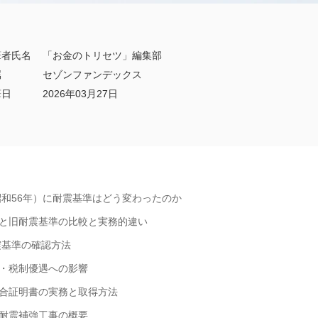
筆者氏名
「お金のトリセツ」編集部
属
セゾンファンデックス
筆日
2026年03月27日
（昭和56年）に耐震基準はどう変わったのか
と旧耐震基準の比較と実務的違い
耐震基準の確認方法
・税制優遇への影響
合証明書の実務と取得方法
耐震補強工事の概要