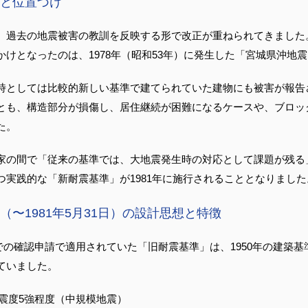
と位置づけ
、過去の地震被害の教訓を反映する形で改正が重ねられてきました。
かけとなったのは、1978年（昭和53年）に発生した「宮城県沖地
時としては比較的新しい基準で建てられていた建物にも被害が報告
とも、構造部分が損傷し、居住継続が困難になるケースや、ブロッ
た。
家の間で「従来の基準では、大地震発生時の対応として課題が残る
つ実践的な「新耐震基準」が1981年に施行されることとなりました
（〜1981年5月31日）の設計思想と特徴
日までの確認申請で適用されていた「旧耐震基準」は、1950年の建築
ていました。
 震度5強程度（中規模地震）