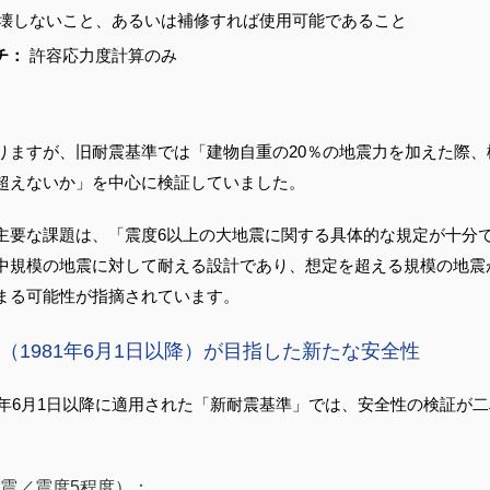
倒壊しないこと、あるいは補修すれば使用可能であること
チ：
 許容応力度計算のみ
りますが、旧耐震基準では「建物自重の20％の地震力を加えた際、
超えないか」を中心に検証していました。
主要な課題は、「震度6以上の大地震に関する具体的な規定が十分
中規模の地震に対して耐える設計であり、想定を超える規模の地震
まる可能性が指摘されています。
（1981年6月1日以降）が目指した新たな安全性
81年6月1日以降に適用された「新耐震基準」では、安全性の検証が
震／震度5程度）：