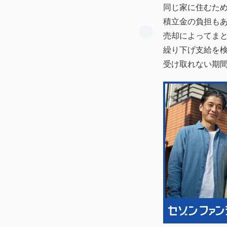
同じ家に住むた
積立金の負担も
売却によってま
繰り下げ支給を
受け取れない期