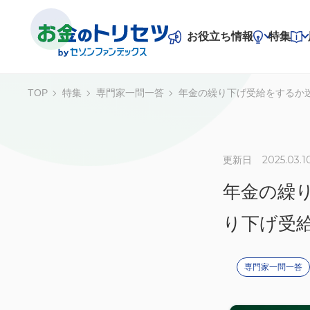
お役立ち情報
特集
TOP
特集
専門家一問一答
年金の繰り下げ受給をするか
お役立ち情報
特集
2025.03.1
老後資金
資産整理
不動産投資
更新日
専門家一問一答
年金の繰
住宅関連
事業資金
り下げ受
専門家一問一答