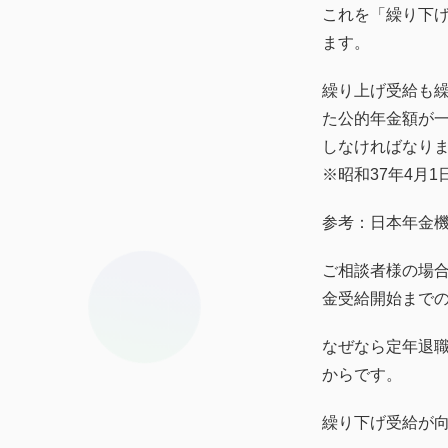
これを「繰り下げ受
ます。
繰り上げ受給も
た公的年金額が
しなければなり
※昭和37年4月
参考：日本年金
ご相談者様の場
金受給開始まで
なぜなら定年退
からです。
繰り下げ受給が