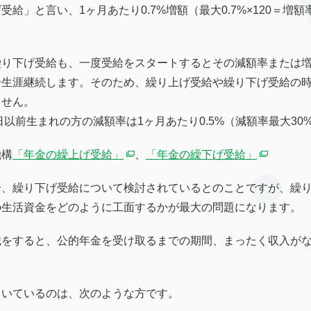
給」と言い、1ヶ月あたり0.7%増額（最大0.7%×120＝増額
繰り下げ受給も、一度受給をスタートするとその減額率または
一生涯継続します。そのため、繰り上げ受給や繰り下げ受給の
ません。
1日以前生まれの方の減額率は1ヶ月あたり0.5%（減額率最大30
機構
「年金の繰上げ受給」
、
「年金の繰下げ受給」
合、繰り下げ受給について検討されているとのことですが、繰
の生活資金をどのように工面するかが最大の問題になります。
職をすると、公的年金を受け取るまでの期間、まったく収入が
向いているのは、次のような方です。