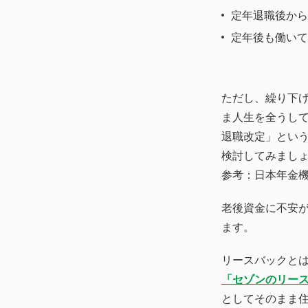
定年退職後から
定年後も働いて
ただし、繰り下
ま人生を全うし
退職改定」とい
検討してみまし
参考：日本年金
老後資金に不安
ます。
リースバックと
「セゾンのリー
としてそのまま