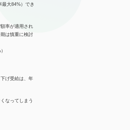
率最大84%）でき
増額率が適用され
時期は慎重に検討
%）
り下げ受給は、年
なくなってしまう