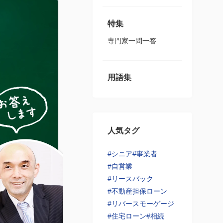
特集
専門家一問一答
用語集
人気タグ
#シニア
#事業者
#自営業
#リースバック
#不動産担保ローン
#リバースモーゲージ
#住宅ローン
#相続